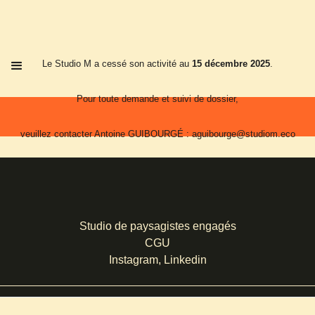
Le Studio M a cessé son activité au
15 décembre 2025
.
Pour toute demande et suivi de dossier,
veuillez contacter Antoine GUIBOURGÉ : aguibourge@studiom.eco
Nous vous remercions pour la confiance que vous nous avez accordée.
Studio de paysagistes engagés
CGU
Instagram
,
Linkedin